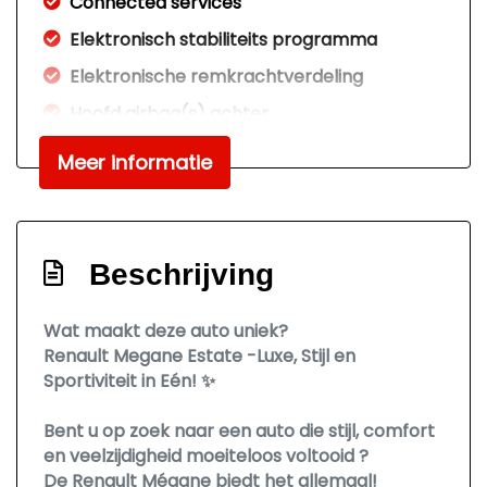
Connected services
Elektronisch stabiliteits programma
Elektronische remkrachtverdeling
Hoofd airbag(s) achter
Hoofd airbag(s) voor
Meer informatie
Keyless start
Led mistlampen
Passagiersairbag
Beschrijving
Rijstrooksensor met correctie
Wat maakt deze auto uniek?
Zij airbag(s) voor
Renault Megane Estate -Luxe, Stijl en
Interieur
Sportiviteit in Eén! ✨
Achterbank in delen neerklapbaar
Bent u op zoek naar een auto die stijl, comfort
en veelzijdigheid moeiteloos voltooid ?
Airco automatisch
De Renault Mégane biedt het allemaal!