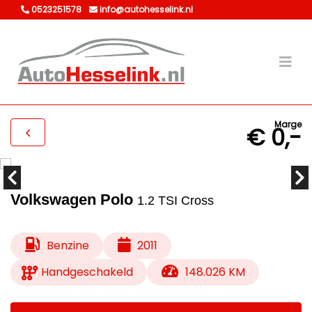
0523251578
info@autohesselink.nl
Marge
€ 0,-
Volkswagen Polo
1.2 TSI Cross
Benzine
2011
Handgeschakeld
148.026 KM