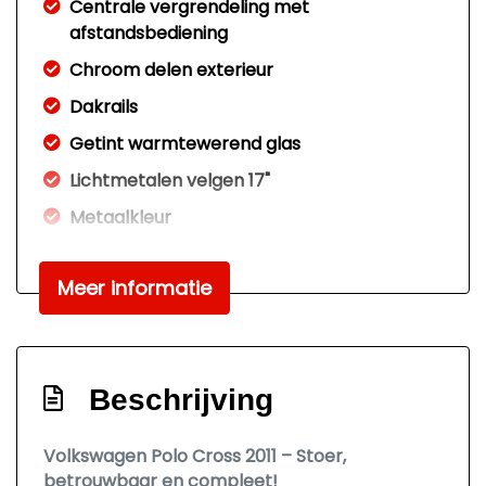
Centrale vergrendeling met
afstandsbediening
Chroom delen exterieur
Dakrails
Getint warmtewerend glas
Lichtmetalen velgen 17"
Metaalkleur
Mistlampen voor
Meer informatie
Trekhaak
Interieur
Achterbank in delen neerklapbaar
Beschrijving
Airco
Volkswagen Polo Cross 2011 – Stoer,
Armsteun voor
betrouwbaar en compleet!