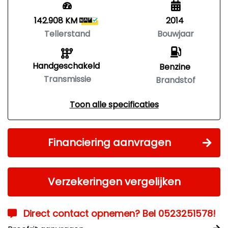
142.908 KM
2014
Tellerstand
Bouwjaar
Handgeschakeld
Benzine
Transmissie
Brandstof
Toon alle specificaties
Financiering aanvragen
Verzekeringen vergelijken
Direct contact opnemen? Bel 0523251578!