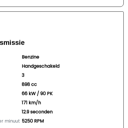
nsmissie
Benzine
Handgeschakeld
3
898 cc
66 kW / 90 PK
171 km/h
12.9 seconden
er minuut
5250 RPM